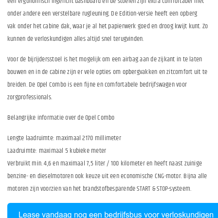
een ergonomisch ingericht dashboard en de stoelen zijn extra comfortabel met
onder andere een verstelbare rugleuning. De Edition-versie heeft een opberg
vak onder het cabine dak, waar je al het papierwerk goed en droog kwijt kunt. Zo
kunnen de verloskundigen alles altijd snel terugvinden.
Voor de bijrijdersstoel is het mogelijk om een airbag aan de zijkant in te laten
bouwen en in de cabine zijn er vele opties om opbergvakken en zitcomfort uit te
breiden. De Opel Combo is een fijne en comfortabele bedrijfswagen voor
zorgprofessionals.
Belangrijke informatie over de Opel Combo
Lengte laadruimte: maximaal 2170 millimeter
Laadruimte: maximaal 5 kubieke meter
Verbruikt min. 4,6 en maximaal 7,5 liter / 100 kilometer en heeft naast zuinige
benzine- en dieselmotoren ook keuze uit een economische CNG-motor. Bijna alle
motoren zijn voorzien van het brandstofbesparende START & STOP-systeem.