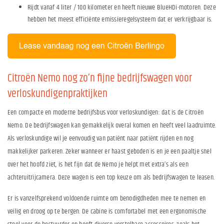
Rijdt vanaf 4 liter / 100 kilometer en heeft nieuwe BlueHDi-motoren. Deze
hebben het meest efficiënte emissieregelsysteem dat er verkrijgbaar is.
Citroën Nemo nog zo’n fijne bedrijfswagen voor
verloskundigenpraktijken
Een compacte en moderne bedrijfsbus voor verloskundigen: dat is de Citroën
Nemo. De bedrijfswagen kan gemakkelijk overal komen en heeft veel laadruimte.
Als verloskundige wil je eenvoudig van patiënt naar patiënt rijden en nog
makkelijker parkeren. Zeker wanneer er haast geboden is en je een paaltje snel
over het hoofd ziet, is het fijn dat de Nemo je helpt met extra’s als een
achteruitrijcamera. Deze wagen is een top keuze om als bedrijfswagen te leasen.
Er is vanzelfsprekend voldoende ruimte om benodigdheden mee te nemen en
veilig en droog op te bergen. De cabine is comfortabel met een ergonomische