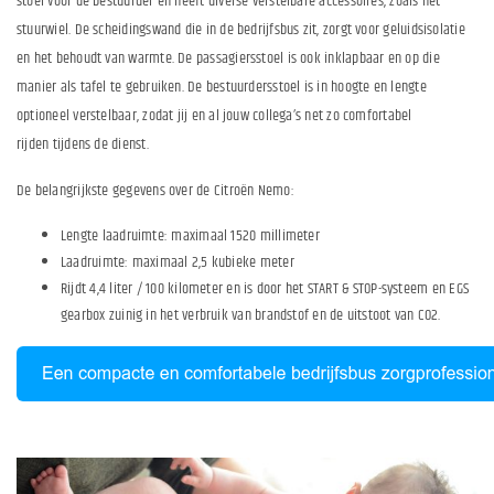
stoel voor de bestuurder en heeft diverse verstelbare accessoires, zoals het
stuurwiel. De scheidingswand die in de bedrijfsbus zit, zorgt voor geluidsisolatie
en het behoudt van warmte. De passagiersstoel is ook inklapbaar en op die
manier als tafel te gebruiken. De bestuurdersstoel is in hoogte en lengte
optioneel verstelbaar, zodat jij en al jouw collega’s net zo comfortabel
rijden tijdens de dienst.
De belangrijkste gegevens over de Citroën Nemo:
Lengte laadruimte: maximaal 1520 millimeter
Laadruimte: maximaal 2,5 kubieke meter
Rijdt 4,4 liter / 100 kilometer en is door het START & STOP-systeem en EGS
gearbox zuinig in het verbruik van brandstof en de uitstoot van CO2.