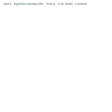
Home
Algemene voorwaarden
Privacy
In de media
E-Boeken