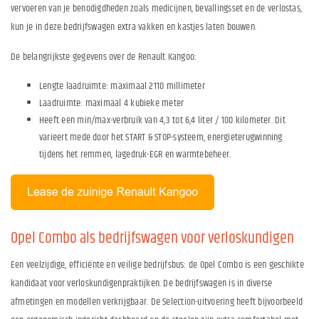
vervoeren van je benodigdheden zoals medicijnen, bevallingsset en de verlostas,
kun je in deze bedrijfswagen extra vakken en kastjes laten bouwen.
De belangrijkste gegevens over de Renault Kangoo:
Lengte laadruimte: maximaal 2110 millimeter
Laadruimte: maximaal 4 kubieke meter
Heeft een min/max-verbruik van 4,3 tot 6,4 liter / 100 kilometer. Dit
varieert mede door het START & STOP-systeem, energieterugwinning
tijdens het remmen, lagedruk-EGR en warmtebeheer.
Opel Combo als bedrijfswagen voor verloskundigen
Een veelzijdige, efficiënte en veilige bedrijfsbus: de Opel Combo is een geschikte
kandidaat voor verloskundigenpraktijken. De bedrijfswagen is in diverse
afmetingen en modellen verkrijgbaar. De Selection-uitvoering heeft bijvoorbeeld