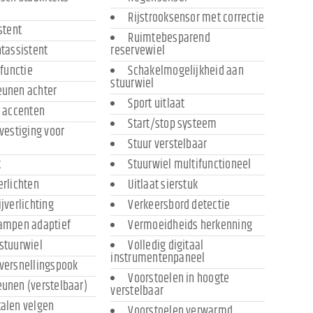
Rijstrooksensor met correctie
stent
Ruimtebesparend
htassistent
reservewiel
 functie
Schakelmogelijkheid aan
stuurwiel
eunen achter
Sport uitlaat
r accenten
Start/stop systeem
evestiging voor
Stuur verstelbaar
t
Stuurwiel multifunctioneel
erlichten
Uitlaat sierstuk
ijverlichting
Verkeersbord detectie
lampen adaptief
Vermoeidheids herkenning
stuurwiel
Volledig digitaal
instrumentenpaneel
versnellingspook
Voorstoelen in hoogte
unen (verstelbaar)
verstelbaar
alen velgen
Voorstoelen verwarmd