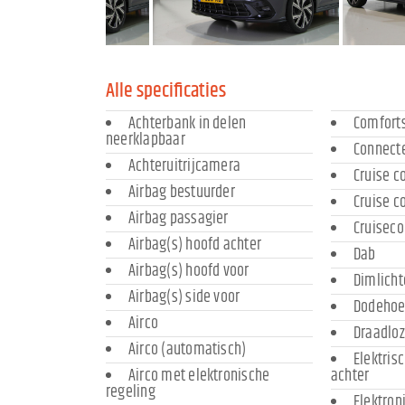
Alle specificaties
Achterbank in delen
Comforts
neerklapbaar
Connecte
Achteruitrijcamera
Cruise c
Airbag bestuurder
Cruise c
Airbag passagier
Cruiseco
Airbag(s) hoofd achter
Dab
Airbag(s) hoofd voor
Dimlich
Airbag(s) side voor
Dodehoe
Airco
Draadloz
Airco (automatisch)
Elektris
Airco met elektronische
achter
regeling
Elektroni