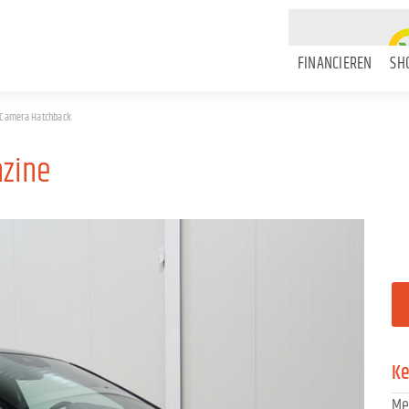
FINANCIEREN
SH
 | Camera Hatchback
nzine
K
Me