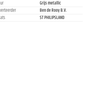
eur
Grijs metallic
verteerder
Ben de Rooy B.V.
aats
ST PHILIPSLAND