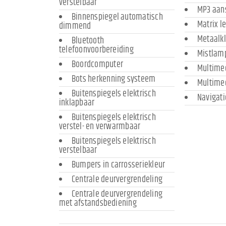
verstelbaar
MP3 aans
Binnenspiegel automatisch
Matrix l
dimmend
Metaalk
Bluetooth
telefoonvoorbereiding
Mistlam
Boordcomputer
Multime
Bots herkenning systeem
Multime
Buitenspiegels elektrisch
Navigati
inklapbaar
Buitenspiegels elektrisch
verstel- en verwarmbaar
Buitenspiegels elektrisch
verstelbaar
Bumpers in carrosseriekleur
Centrale deurvergrendeling
Centrale deurvergrendeling
met afstandsbediening