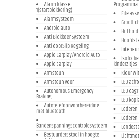
Alarm klasse
Programma
1(startblokkering)
File assi
Alarmsysteem
Grootlic
Android auto
Hill hold
Anti Blokkeer Systeem
Hoofdst
Anti doorSlip Regeling
Interieu
Apple Carplay/Android Auto
Isofix b
Apple carplay
kinderzitjes
Armsteun
Kleur wi
Armsteun voor
LED acht
Autonomous Emergency
LED dagr
Braking
LED kop
Autotelefoonvoorbereiding
Lederen 
met bluetooth
Lederen 
Bandenspanningscontrolesysteem
Lendeste
Bestuurdersstoel in hoogte
Lichtmet