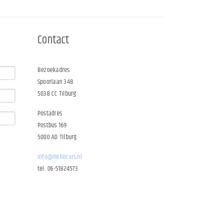
Contact
Bezoekadres
Spoorlaan 348
5038 CC Tilburg
Postadres
Postbus 169
5000 AD Tilburg
info@hellocars.nl
tel: 06-51824573