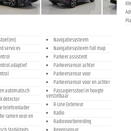
Kl
Ad
Pl
toel(en)
Navigatiesysteem
d services
Navigatiesysteem full map
ontrol
Parkeer assistent
ontrol adaptief
Parkeersensor achter
ntrol
Parkeersensor voor
Parkeersensor voor en achter
ten automatisch
Passagiersstoel in hoogte
verstelbaar
k detector
R-Line Exterieur
e telefoonlader
Radio
che ramen voor en
Radiovoorbereiding
sch Stabiliteits
Regensensor