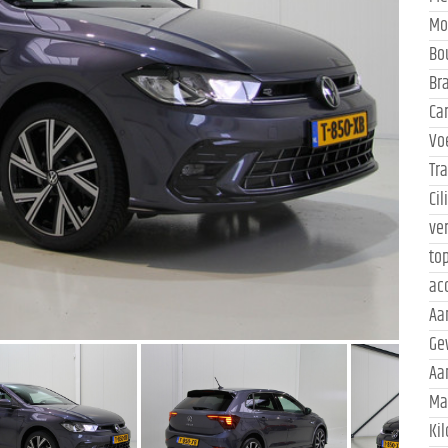
Mo
Bo
Br
Ca
Vo
Tr
Ci
ve
to
ac
Aa
Ge
Aa
Ma
Ki