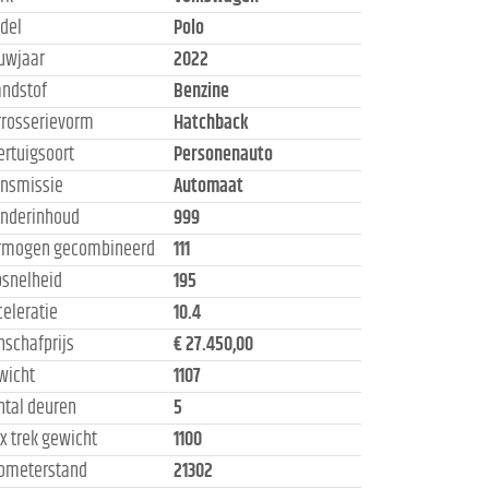
del
Polo
uwjaar
2022
andstof
Benzine
rrosserievorm
Hatchback
ertuigsoort
Personenauto
ansmissie
Automaat
linderinhoud
999
rmogen gecombineerd
111
psnelheid
195
celeratie
10.4
nschafprijs
€ 27.450,00
wicht
1107
ntal deuren
5
x trek gewicht
1100
lometerstand
21302