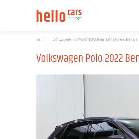
Home
-
Volkswagen Polo 1.0TSI 110PK DSG R-Line | ACC | Active info | Navi
Volkswagen Polo 2022 Be