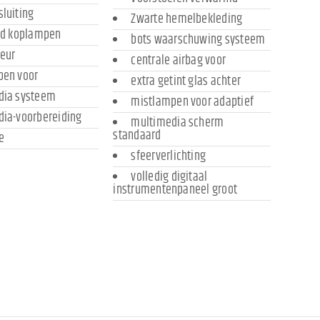
luiting
Zwarte hemelbekleding
ed koplampen
bots waarschuwing systeem
leur
centrale airbag voor
pen voor
extra getint glas achter
dia systeem
mistlampen voor adaptief
dia-voorbereiding
multimedia scherm
standaard
e
sfeerverlichting
volledig digitaal
instrumentenpaneel groot