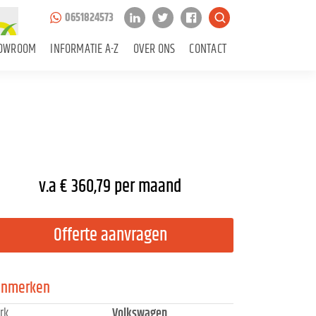
0651824573
OWROOM
INFORMATIE A-Z
OVER ONS
CONTACT
v.a € 360,79 per maand
Offerte aanvragen
enmerken
rk
Volkswagen