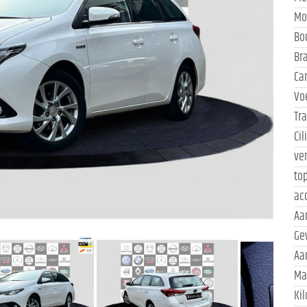
Mo
Bo
Br
Ca
Vo
Tr
Ci
ve
to
ac
Aa
Ge
Aa
Ma
Ki