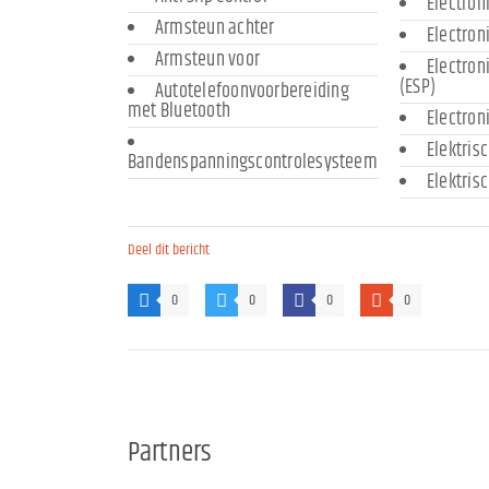
Electron
Armsteun achter
Electron
Armsteun voor
Electron
(ESP)
Autotelefoonvoorbereiding
met Bluetooth
Electron
Elektris
Bandenspanningscontrolesysteem
Elektris
Deel dit bericht
0
0
0
0
Partners