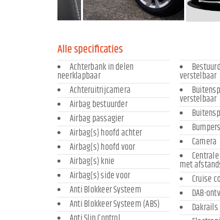
Alle specificaties
Achterbank in delen
Bestuurd
neerklapbaar
verstelbaar
Achteruitrijcamera
Buitensp
verstelbaar
Airbag bestuurder
Buitens
Airbag passagier
Bumpers 
Airbag(s) hoofd achter
Camera
Airbag(s) hoofd voor
Centrale
Airbag(s) knie
met afstand
Airbag(s) side voor
Cruise c
Anti Blokkeer Systeem
DAB-ont
Anti Blokkeer Systeem (ABS)
Dakrails
Anti Slip Control