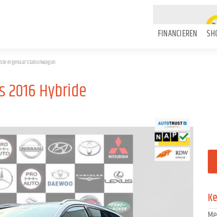
FINANCIEREN
SH
1ste eigenaar Stationwagon
ts 2016 Hybride
K
Me