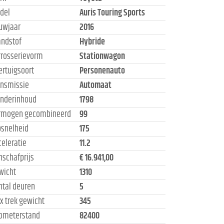
del
Auris Touring Sports
uwjaar
2016
andstof
Hybride
rrosserievorm
Stationwagon
ertuigsoort
Personenauto
ansmissie
Automaat
linderinhoud
1798
rmogen gecombineerd
99
psnelheid
175
celeratie
11.2
nschafprijs
€ 16.941,00
wicht
1310
ntal deuren
5
x trek gewicht
345
lometerstand
82400