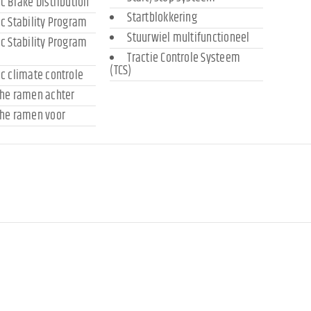
ic Brake Distribution
Startblokkering
ic Stability Program
Stuurwiel multifunctioneel
ic Stability Program
Tractie Controle Systeem
(TCS)
ic climate controle
che ramen achter
che ramen voor