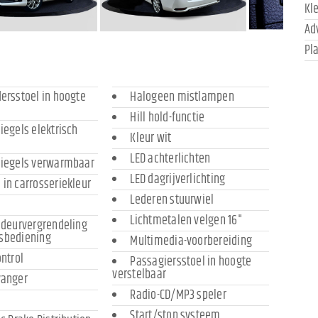
Kl
Ad
Pl
ersstoel in hoogte
Halogeen mistlampen
Hill hold-functie
iegels elektrisch
Kleur wit
LED achterlichten
piegels verwarmbaar
LED dagrijverlichting
in carrosseriekleur
Lederen stuurwiel
Lichtmetalen velgen 16"
 deurvergrendeling
sbediening
Multimedia-voorbereiding
ontrol
Passagiersstoel in hoogte
verstelbaar
vanger
Radio-CD/MP3 speler
Start/stop systeem