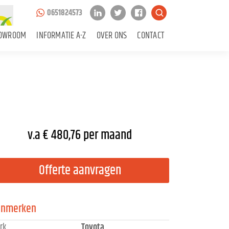
0651824573
OWROOM
INFORMATIE A-Z
OVER ONS
CONTACT
v.a € 480,76 per maand
Offerte aanvragen
enmerken
rk
Toyota