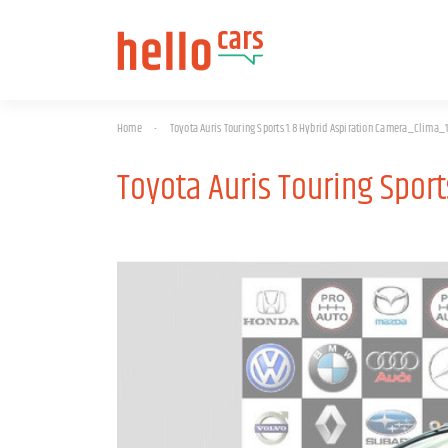
Home
-
Toyota Auris Touring Sports 1.8 Hybrid Aspiration Camera_Clima_
Toyota Auris Touring Spor