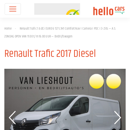
Home
-
Renault Trafic 1.6 dCi EURO 6 T27 L1H1 Comfort Nav I Camera I PDC I 3-Zits — A.S.
ZONDAG OPEN VAN 11.00 t/m 16.00 UUR — Bedrijfswagen
Renault Trafic 2017 Diesel