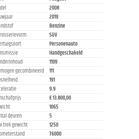
del
2008
uwjaar
2019
andstof
Benzine
rrosserievorm
SUV
ertuigsoort
Personenauto
ansmissie
Handgeschakeld
linderinhoud
1199
rmogen gecombineerd
111
psnelheid
191
celeratie
9.9
nschafprijs
€ 13.800,00
wicht
1065
ntal deuren
5
x trek gewicht
1250
lometerstand
76000