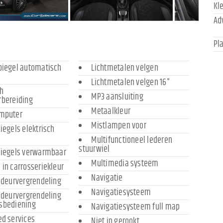
Kl
Ad
Pl
piegel automatisch
Lichtmetalen velgen
Lichtmetalen velgen 16"
h
MP3 aansluiting
rbereiding
Metaalkleur
mputer
Mistlampen voor
iegels elektrisch
Multifunctioneel lederen
stuurwiel
piegels verwarmbaar
Multimedia systeem
in carrosseriekleur
Navigatie
 deurvergrendeling
Navigatiesysteem
 deurvergrendeling
sbediening
Navigatiesysteem full map
d services
Niet in gerookt