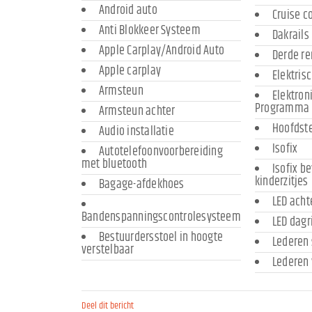
Android auto
Cruise c
Anti Blokkeer Systeem
Dakrails
Apple Carplay/Android Auto
Derde re
Apple carplay
Elektris
Armsteun
Elektroni
Programma
Armsteun achter
Hoofdst
Audio installatie
Isofix
Autotelefoonvoorbereiding
met bluetooth
Isofix b
kinderzitjes
Bagage-afdekhoes
LED acht
Bandenspanningscontrolesysteem
LED dagr
Bestuurdersstoel in hoogte
Lederen 
verstelbaar
Lederen 
Deel dit bericht