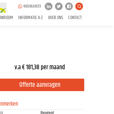
0651824573
OWROOM
INFORMATIE A-Z
OVER ONS
CONTACT
v.a € 181,38 per maand
Offerte aanvragen
enmerken
rk
Peugeot