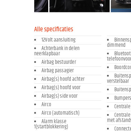
Alle specificaties
12Volt aansluiting
Binnens
dimmend
Achterbank in delen
neerklapbaar
Bluetoot
telefoonvoo
Airbag bestuurder
Boordco
Airbag passagier
Buitensp
Airbag(s) hoofd achter
verstelbaar
Airbag(s) hoofd voor
Buitens
Airbag(s) side voor
Bumpers 
Airco
Centrale
Airco (automatisch)
Centrale
met afstand
Alarm klasse
1(startblokkering)
Connecte