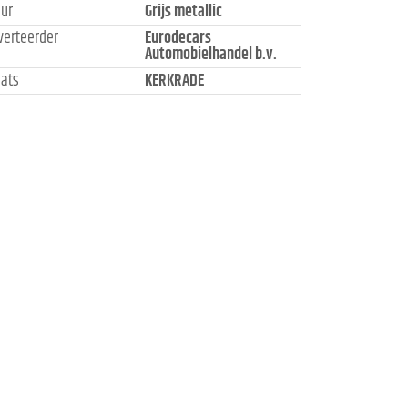
eur
Grijs metallic
verteerder
Eurodecars
Automobielhandel b.v.
aats
KERKRADE