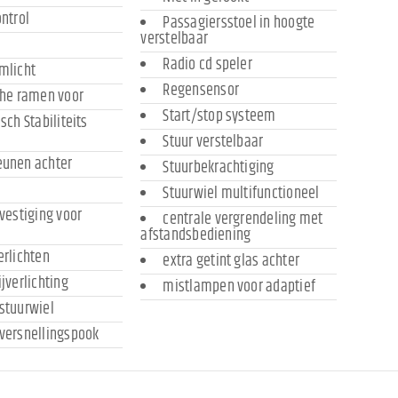
ontrol
Passagiersstoel in hoogte
verstelbaar
Radio cd speler
mlicht
Regensensor
che ramen voor
Start/stop systeem
sch Stabiliteits
Stuur verstelbaar
eunen achter
Stuurbekrachtiging
Stuurwiel multifunctioneel
evestiging voor
centrale vergrendeling met
afstandsbediening
erlichten
extra getint glas achter
ijverlichting
mistlampen voor adaptief
stuurwiel
versnellingspook