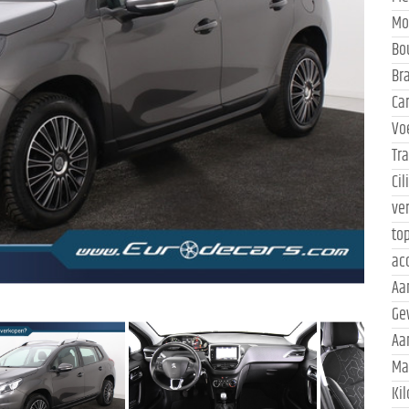
Mo
Bo
Br
Ca
Vo
Tr
Ci
ve
to
ac
Aa
Ge
Aa
Ma
Ki