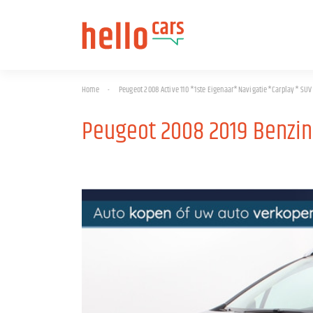
Home
-
Peugeot 2008 Active 110 *1ste Eigenaar*Navigatie*Carplay* SUV
Peugeot 2008 2019 Benzi