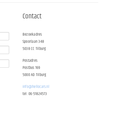
Contact
Bezoekadres
Spoorlaan 348
5038 CC Tilburg
Postadres
Postbus 169
5000 AD Tilburg
info@hellocars.nl
tel: 06-51824573