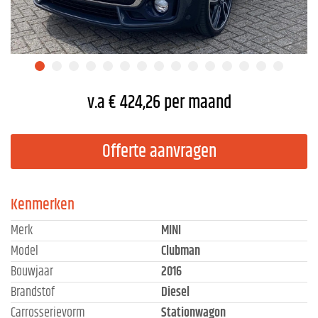
v.a € 424,26 per maand
Offerte aanvragen
Kenmerken
Merk
MINI
Model
Clubman
Bouwjaar
2016
Brandstof
Diesel
Carrosserievorm
Stationwagon