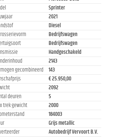
del
Sprinter
uwjaar
2021
andstof
Diesel
rrosserievorm
Bedrijfswagen
ertuigsoort
Bedrijfswagen
ansmissie
Handgeschakeld
linderinhoud
2143
rmogen gecombineerd
143
nschafprijs
€ 25.950,00
wicht
2092
ntal deuren
5
x trek gewicht
2000
lometerstand
184003
eur
Grijs metallic
verteerder
Autobedrijf Vervoort B.V.