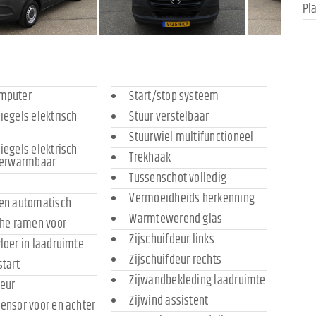
Pl
mputer
Start/stop systeem
iegels elektrisch
Stuur verstelbaar
Stuurwiel multifunctioneel
iegels elektrisch
Trekhaak
 verwarmbaar
Tussenschot volledig
Vermoeidheids herkenning
ten automatisch
Warmtewerend glas
che ramen voor
Zijschuifdeur links
loer in laadruimte
Zijschuifdeur rechts
start
Zijwandbekleding laadruimte
leur
Zijwind assistent
ensor voor en achter