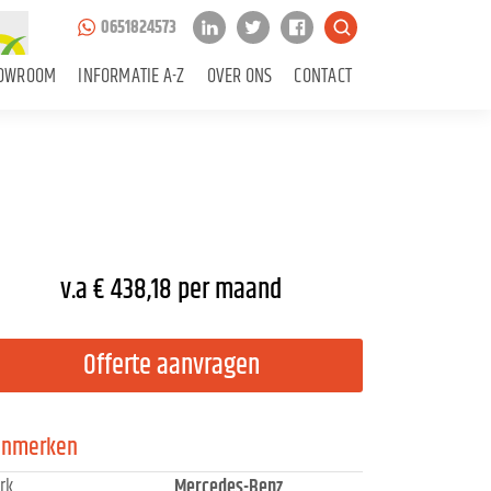
0651824573
OWROOM
INFORMATIE A-Z
OVER ONS
CONTACT
v.a € 438,18 per maand
Offerte aanvragen
enmerken
rk
Mercedes-Benz