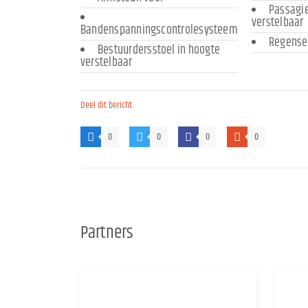
Passagie
verstelbaar
Bandenspanningscontrolesysteem
Regense
Bestuurdersstoel in hoogte
verstelbaar
Deel dit bericht
0
0
0
0
Partners