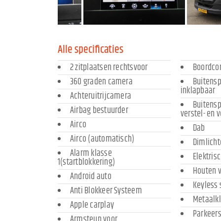
Alle specificaties
2 zitplaatsen rechtsvoor
Boordco
360 graden camera
Buitensp
inklapbaar
Achteruitrijcamera
Buitensp
Airbag bestuurder
verstel- en
Airco
Dab
Airco (automatisch)
Dimlich
Alarm klasse
Elektris
1(startblokkering)
Houten v
Android auto
Keyless 
Anti Blokkeer Systeem
Metaalk
Apple carplay
Parkeers
Armsteun voor