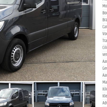
Mo
Bo
Br
Ca
Vo
Tr
Ci
ve
Aa
Ge
Aa
Ma
Ki
Kl
Ad