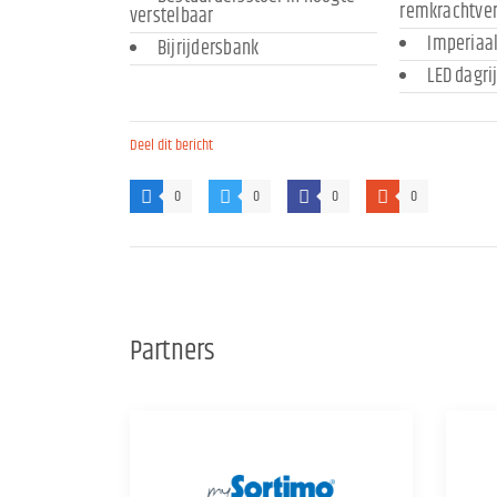
remkrachtver
verstelbaar
Imperiaa
Bijrijdersbank
LED dagri
Deel dit bericht
0
0
0
0
Partners