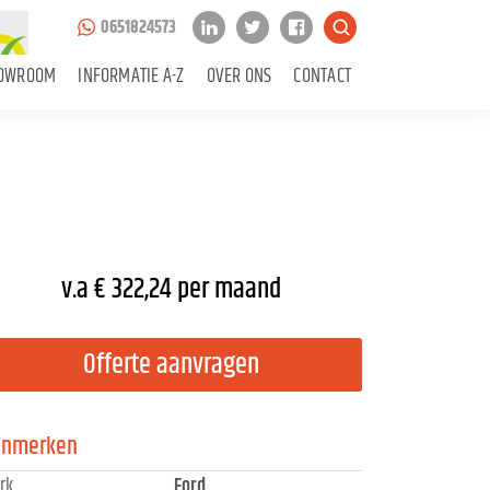
0651824573
OWROOM
INFORMATIE A-Z
OVER ONS
CONTACT
v.a € 322,24 per maand
Offerte aanvragen
enmerken
rk
Ford