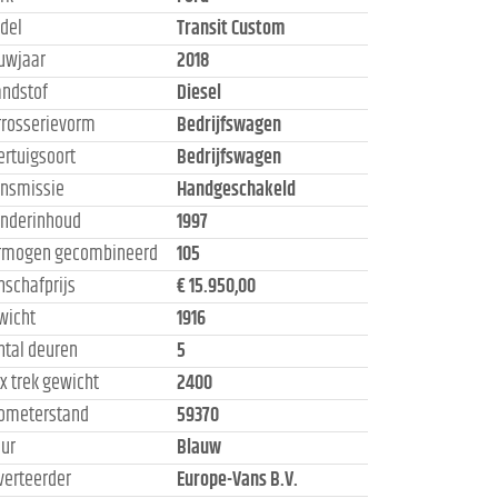
del
Transit Custom
uwjaar
2018
andstof
Diesel
rrosserievorm
Bedrijfswagen
ertuigsoort
Bedrijfswagen
ansmissie
Handgeschakeld
linderinhoud
1997
rmogen gecombineerd
105
nschafprijs
€ 15.950,00
wicht
1916
ntal deuren
5
x trek gewicht
2400
lometerstand
59370
eur
Blauw
verteerder
Europe-Vans B.V.