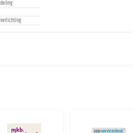
deling
l
jverlichting