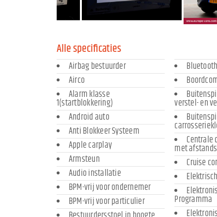
Alle specificaties
Airbag bestuurder
Bluetooth
Airco
Boordco
Alarm klasse
Buitenspi
1(startblokkering)
verstel- en 
Android auto
Buitenspi
carrosseriekl
Anti Blokkeer Systeem
Centrale 
Apple carplay
met afstand
Armsteun
Cruise co
Audio installatie
Elektrisc
BPM-vrij voor ondernemer
Elektronis
Programma
BPM-vrij voor particulier
Elektroni
Bestuurdersstoel in hoogte