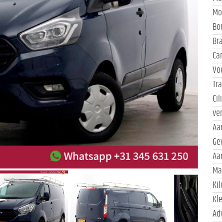
Mo
Bo
Br
Ca
Vo
Tr
Ci
ve
Aa
Ge
Aa
Ma
Ki
Kl
Ad