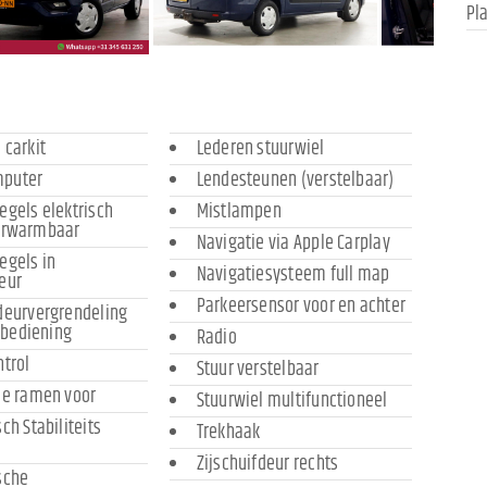
Pl
 carkit
Lederen stuurwiel
mputer
Lendesteunen (verstelbaar)
egels elektrisch
Mistlampen
verwarmbaar
Navigatie via Apple Carplay
egels in
Navigatiesysteem full map
eur
Parkeersensor voor en achter
deurvergrendeling
sbediening
Radio
ntrol
Stuur verstelbaar
he ramen voor
Stuurwiel multifunctioneel
ch Stabiliteits
Trekhaak
Zijschuifdeur rechts
sche