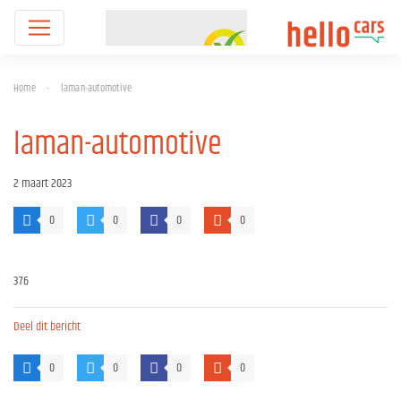
Home
-
laman-automotive
laman-automotive
2 maart 2023
0
0
0
0
376
Deel dit bericht
0
0
0
0