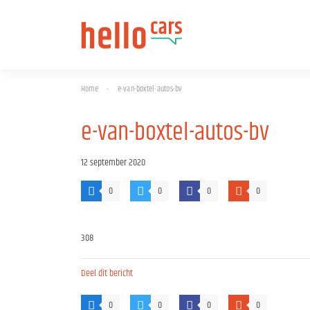
Home
-
e-van-boxtel-autos-bv
e-van-boxtel-autos-bv
12 september 2020
0
0
0
0
308
Deel dit bericht
0
0
0
0