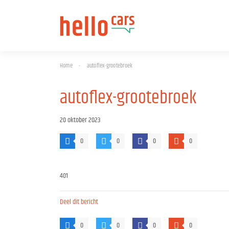
Home
-
autoflex-grootebroek
autoflex-grootebroek
20 oktober 2023
0
0
0
0
401
Deel dit bericht
0
0
0
0