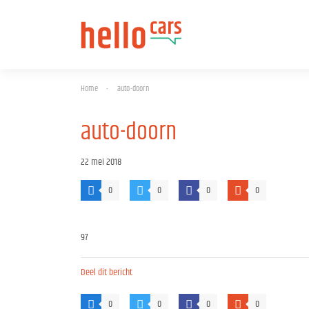
Home
-
auto-doorn
auto-doorn
22 mei 2018
0
0
0
0
97
Deel dit bericht
0
0
0
0